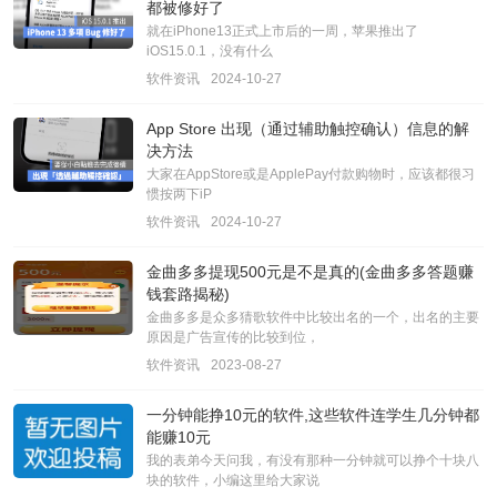
都被修好了
就在iPhone13正式上市后的一周，苹果推出了
iOS15.0.1，没有什么
软件资讯
2024-10-27
App Store 出现（通过辅助触控确认）信息的解
决方法
大家在AppStore或是ApplePay付款购物时，应该都很习
惯按两下iP
软件资讯
2024-10-27
金曲多多提现500元是不是真的(金曲多多答题赚
钱套路揭秘)
金曲多多是众多猜歌软件中比较出名的一个，出名的主要
原因是广告宣传的比较到位，
软件资讯
2023-08-27
一分钟能挣10元的软件,这些软件连学生几分钟都
能赚10元
我的表弟今天问我，有没有那种一分钟就可以挣个十块八
块的软件，小编这里给大家说