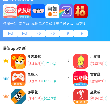
多游平台
赏帮赚
应用试客
自如业主
全民娱乐相机
满堂福
下载
下载
下载
下载
下载
下载
最近app更新
奥游联盟
小黄鸭
3
便捷生活
612下载
转发赚钱
1
九指玩
赏帮赚
4
便捷生活
1376下载
悬赏赚钱
7
游零花
趣赏帮
5
便捷生活
2011下载
便捷生活
1