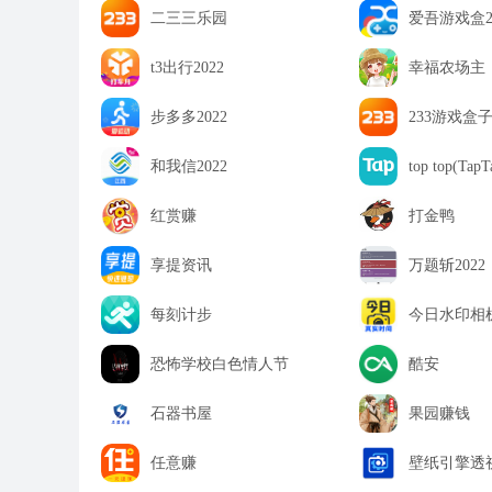
二三三乐园
爱吾游戏盒2
t3出行2022
幸福农场主
步多多2022
233游戏盒
和我信2022
top top(Ta
红赏赚
打金鸭
享提资讯
万题斩2022
每刻计步
今日水印相机
恐怖学校白色情人节
酷安
石器书屋
果园赚钱
任意赚
壁纸引擎透视