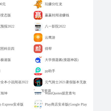
00元
玩赚分红龙
湖变态版
赢赢转阅读赚钱
预报2022
八一影院2022
云鹰游
驾照科目四
得帮
乐极速版
大学搜题酱(搜题神器)
网
pp助手
全本小说阅读2022
元气骑士2021暑假版本无敌
版无限资源
蔡旭坤
WantQuotes据意查句
op Express安卓版
Play商店安卓版(Google Play