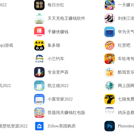
022
每日分红
一天赚1
天天充电王赚钱软件
剑侠江
子
手赚侠赚钱
华为天气
pTap)游戏
集多猫
红赏吧
小兰约车
车轮考
专业变声器
酷我音
2022
凯立德2022
网上国
小翼管家2022
七猫免费
答题闯关赚钱红包版
鸡乐盒
壁纸资源2022
Zillow美国购房
Photosh