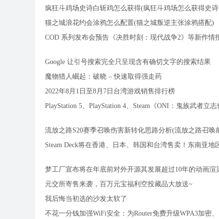
疯狂斗鸡场史诗白斩鸡怎么获得(疯狂斗鸡场怎么获得史诗
猫之城浪花约会涂鸦怎么配置(猫之城叛逆主张涂鸦搭配)
COD 系列发布会预告《决胜时刻：现代战争2》等新作情报
Google 让引号搜索完全只呈现含有确切文字的搜索结果
魔物猎人崛起：破晓 – 快速取得强走药
2022年8月1日至8月7日台湾游戏销售排行榜
PlayStation 5、PlayStation 4、Steam《ONI：
流放之路S20赛季召唤伤害新转化思路分析(流放之路召唤
Steam Deck将在香港、日本、韩国和台湾售卖！东南
梦工厂宣布将在年底前对外开源其发展超过10年的动画渲染工
元交所寄售来袭，百万元宝福利空投藏品大放送~
我后悔当初选的沙发太软了
不花一分钱加强WiFi安全：为Router免费升级WPA3加