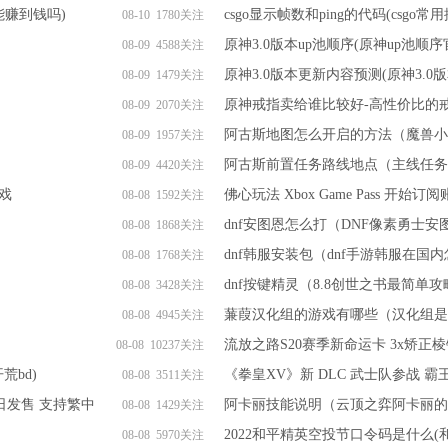
能赚到钱吗)
csgo显示帧数和ping的代码(csgo常
08-10 1780关注
原神3.0版本up池顺序(原神up池顺序官
08-09 4588关注
原神3.0版本更新内容预测(原神3.0
08-09 1479关注
原神戒指卖给谁比较好-高性价比的
08-09 2070关注
阿古斯地图怎么开启的方法（魔兽小
08-09 1957关注
阿古斯前置任务路线地点（主线任务
08-09 4420关注
戏
佛心玩法 Xbox Game Pass 开
08-08 1592关注
dnf安图恩怎么打（DNF像素勇士
08-08 1868关注
）
dnf韩服安装包（dnf手游韩服在国
08-08 1768关注
dnf按键精灵（8.8创世之书最简单
08-08 3428关注
蒹葭汉化组的游戏有哪些（汉化组是
08-08 4945关注
流放之路S20赛季新命运卡 3x矫正
08-08 10237关注
荒bd)
《拳皇XV》新 DLC 武士队参战 
08-08 3511关注
 日发售 支持繁中
阿卡丽技能说明（云顶之弈阿卡丽的
08-08 1429关注
2022和平精英空投节口令码是什么(
08-08 5970关注