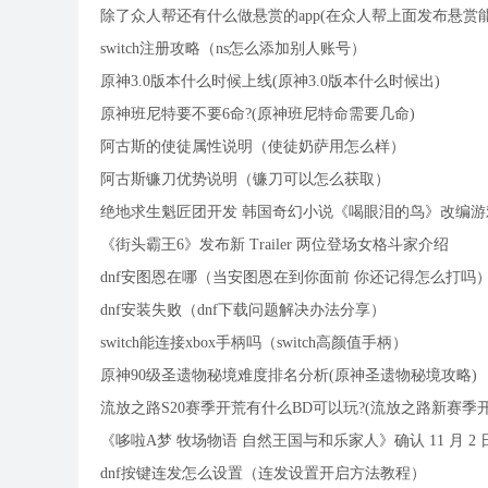
除了众人帮还有什么做悬赏的app(在众人帮上面发布悬赏
switch注册攻略（ns怎么添加别人账号）
原神3.0版本什么时候上线(原神3.0版本什么时候出)
原神班尼特要不要6命?(原神班尼特命需要几命)
阿古斯的使徒属性说明（使徒奶萨用怎么样）
阿古斯镰刀优势说明（镰刀可以怎么获取）
绝地求生魁匠团开发 韩国奇幻小说《喝眼泪的鸟》改编游
《街头霸王6》发布新 Trailer 两位登场女格斗家介绍
dnf安图恩在哪（当安图恩在到你面前 你还记得怎么打吗
dnf安装失败（dnf下载问题解决办法分享）
switch能连接xbox手柄吗（switch高颜值手柄）
原神90级圣遗物秘境难度排名分析(原神圣遗物秘境攻略)
流放之路S20赛季开荒有什么BD可以玩?(流放之路新赛季开
《哆啦A梦 牧场物语 自然王国与和乐家人》确认 11 月 2
dnf按键连发怎么设置（连发设置开启方法教程）