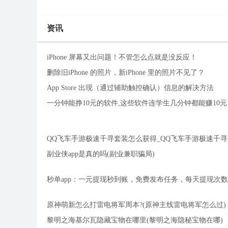
资讯
iPhone 屏幕又出问题！不管怎么点就是没反应！
删除旧iPhone 的照片，新iPhone 里的照片不见了？
App Store 出现（通过辅助触控确认）信息的解决方法
一分钟能挣10元的软件,这些软件连学生几分钟都能赚10元
QQ飞车手游极速千寻套装怎么获得_QQ飞车手游极速千
副业侠app是真的吗(副业兼职骗局)
秒单app：一元提现秒到账，免费发布任务，每天提现次数无
原神萌新怎么打雷电将军周本?(原神主线雷电将军怎么过)
黎明之海基尔瓦隐藏宝物在哪里(黎明之海隐秘宝物在哪)