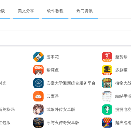
杂谈
美文分享
软件教程
热门资讯
游零花
趣赏帮
帮赚点
多趣赚
时光
安徽大学迎新综合服务平台
植物大
云鹰游
蜻蜓手
新兑换码
武娘外传安卓版
提提电
红包版
冰与火传奇安卓版
超爽泡