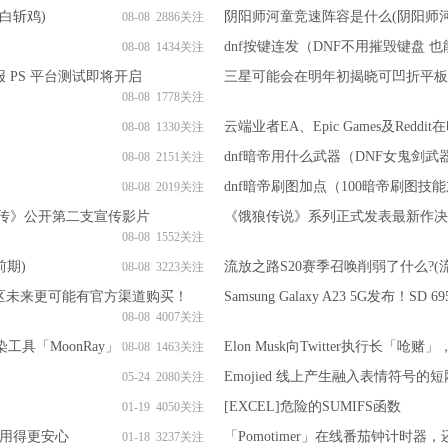
白斩鸡)
阴阳师河童竞速阵容是什么(阴阳师
08-08 2886关注
dnf按键连发（DNF不用摧毁键盘 
08-08 1434关注
 PS 平台测试即将开启
三星可能会在明年初揭晓可凹折平板
08-08 1778关注
云端业者EA、Epic Games及Redd
08-08 1330关注
dnf暗帝用什么武器（DNF女鬼剑
08-08 2151关注
dnf暗帝刷图加点（100暗帝刷图技
08-08 2019关注
鬼族武者立志传》公开第二支宣传影片
《饿狼传说》系列正式发表最新作决
08-08 1552关注
前期)
流放之路S20赛季召唤削弱了什么?(
08-08 3223关注
亚地区未来更可能有官方渠道购买！
Samsung Galaxy A23 5G发布！SD
08-08 4007关注
具「MoonRay」
Elon Musk向Twitter执行长
08-08 1463关注
Emojied 线上产生融入表情符号的
05-24 2080关注
[EXCEL]危险的SUMIFS函数
01-19 4050关注
密、用得更安心
「Pomotimer」在线番茄钟计时器，还有
01-18 3237关注