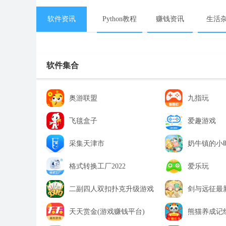
软件资讯
Python教程
赚钱资讯
生活
软件集合
奥游联盟
九指玩
飞毯盒子
爱趣游戏
采集天津市
奶牛镇的小
格式转换工厂2022
爱乐玩
二副四人双扣扑克升级游戏
剑与远征最
天天赏金(游戏赚钱平台)
熊猫养成记