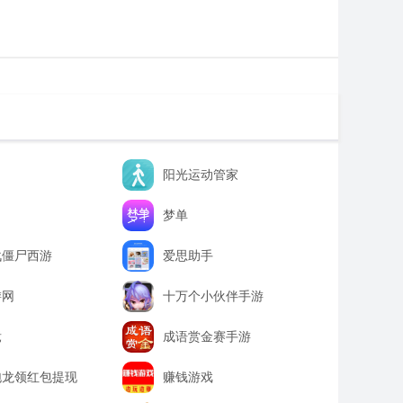
阳光运动管家
梦单
战僵尸西游
爱思助手
游网
十万个小伙伴手游
竞
成语赏金赛手游
泡龙领红包提现
赚钱游戏