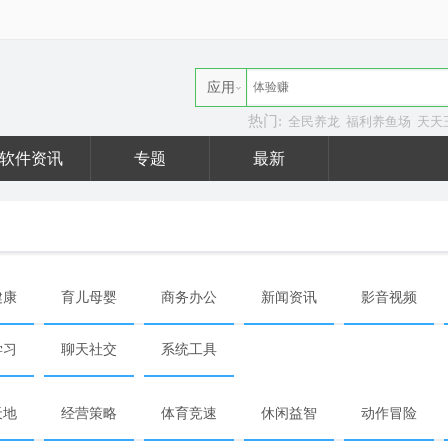
应用
热门:
全民养龙
福利养鱼场
天天
资讯
软件资讯
专题
最新
健康
育儿母婴
商务办公
新闻资讯
影音视频
学习
聊天社交
系统工具
天地
经营策略
体育竞速
休闲益智
动作冒险