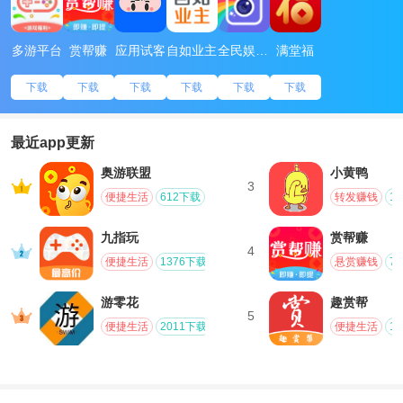
多游平台
赏帮赚
应用试客
自如业主
全民娱乐相机
满堂福
下载
下载
下载
下载
下载
下载
最近app更新
奥游联盟
小黄鸭
3
便捷生活
612下载
转发赚钱
1
九指玩
赏帮赚
4
便捷生活
1376下载
悬赏赚钱
7
游零花
趣赏帮
5
便捷生活
2011下载
便捷生活
1