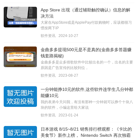
App Store 出现（通过辅助触控确认）信息的解
决方法
大家在AppStore或是ApplePay付款购物时，应该都很习
惯按两下iP
软件资讯
2024-10-27
金曲多多提现500元是不是真的(金曲多多答题赚
钱套路揭秘)
金曲多多是众多猜歌软件中比较出名的一个，出名的主要
原因是广告宣传的比较到位，
软件资讯
2023-08-27
一分钟能挣10元的软件,这些软件连学生几分钟都
能赚10元
我的表弟今天问我，有没有那种一分钟就可以挣个十块八
块的软件，小编这里给大家说
软件资讯
2023-01-24
日本游戏 8/15~8/21 销售排行榜观察：《卡比的
美食节》新作上榜， Nintendo Switch 再次独霸