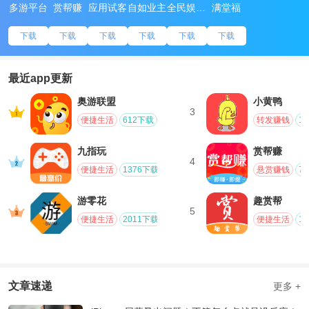
多游平台
赏帮赚
应用试客
自如业主
全民娱乐相机
满堂福
下载
下载
下载
下载
下载
下载
最近app更新
奥游联盟
小黄鸭
3
便捷生活
612下载
转发赚钱
1
九指玩
赏帮赚
4
便捷生活
1376下载
悬赏赚钱
7
游零花
趣赏帮
5
便捷生活
2011下载
便捷生活
1
文章速递
更多 +