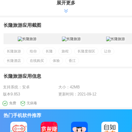
展开更多
2、更多酒店大促，给您高质量、低价格的选择;
3、会员还有专享福利，给您更独特的专属权益，带来更多实
惠。
长隆旅游应用截图
长隆旅游app优势介绍：
1、官方品质，更安全放心，给您出行保障，让您使用放心;
长隆旅游
为您提供更多的游玩攻略，让您更会玩，更有经验，让旅途更畅
给你
长隆
旅程
长隆度假区
让你
快;
长隆酒店
在线购买
体验
香江
3、更多的游戏分享，让您看到更多真实的游戏体验，为您做出
选择。
长隆旅游应用信息
《长隆旅游app》小编点评：
支持系统：
安卓
大小：
42MB
长隆旅游度假区集旅游区、宾馆餐饮、娱乐、休闲为一体，拥有
长隆欢乐世界、长隆国际大马戏、长隆野生动物世界、长隆水上乐
版本
9.853
更新时间：
2021-09-12
园、广州鳄鱼公园、长隆酒店、香江酒店、长隆高尔夫训练中心、香
免费
无病毒
江酒家等，是国家5A级景区，
长隆旅游app为您的旅途带来更多的方便，可以随心所欲地玩，
热门手机软件推荐
让您享受更多的乐趣。