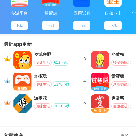
长隆旅游更新记录：
v5.0.11。
多游平台
赏帮赚
应用试客
自如业主
全
增加附近的位置，附近景点攻略;
下载
下载
下载
下载
2、增加路线推送，可以享受最好的旅行。
最近app更新
奥游联盟
小黄鸭
3
便捷生活
612下载
转发赚钱
1
九指玩
赏帮赚
4
便捷生活
1376下载
悬赏赚钱
7
游零花
趣赏帮
5
便捷生活
2011下载
便捷生活
1
文章速递
更多 +