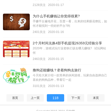
2128关注
2020-01-17
为什么手机赚钱让你觉得很累?
手赚平台遍地开花，百度一看，出来的结果眼花缭乱，如
何才能找到一些好的平台?利
2401关注
2020-01-16
2个月时间兑换4部手机提现26359元经验分享
2020年，游戏试玩行业老铁们该去哪儿赚钱? 试玩网站
何
2463关注
2020-01-15
撸狗还能赚钱？牵着狗狗去旅行
今天给大家介绍一款简单的休闲游戏，玩家自由选择自己
喜欢的狗狗品种，带着它一起
3101关注
2020-01-13
118
首页
上一页
下一页
末页