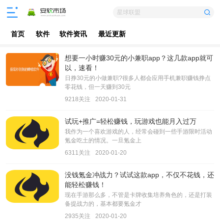
星球联盟
首页
软件
软件资讯
最近更新
想要一小时赚30元的小兼职app？这几款app就可
以，速看！
日挣30元的小做兼职?很多人都会应用手机兼职赚钱挣点
零花钱，但一天赚到30元
9218关注
2020-01-31
试玩+推广=轻松赚钱，玩游戏也能月入过万
我作为一个喜欢游戏的人，经常会碰到一些手游限时活动
氪金吃土的情况。一旦氪金上
6311关注
2020-01-20
没钱氪金冲战力？试试这款app，不仅不花钱，还
能轻松赚钱！
现在手游那么多，不管是卡牌收集培养角色的，还是打装
备提战力的，基本都要氪金才
2935关注
2020-01-20