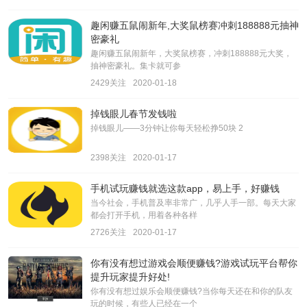
趣闲赚五鼠闹新年,大奖鼠榜赛冲刺188888元抽神
密豪礼
趣闲赚五鼠闹新年，大奖鼠榜赛，冲刺188888元大奖，
抽神密豪礼。集卡就可参
2429关注
2020-01-18
掉钱眼儿春节发钱啦
掉钱眼儿——3分钟让你每天轻松挣50块 2
2398关注
2020-01-17
手机试玩赚钱就选这款app，易上手，好赚钱
当今社会，手机普及率非常广，几乎人手一部。每天大家
都会打开手机，用着各种各样
2726关注
2020-01-17
你有没有想过游戏会顺便赚钱?游戏试玩平台帮你
提升玩家提升好处!
你有没有想过娱乐会顺便赚钱?当你每天还在和你的队友
玩的时候，有些人已经在一个