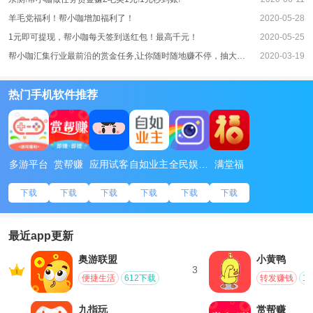
羊毛党福利！帮小咖增加福利了！
2020-05-28
1元即可提现，帮小咖每天签到送红包！最高千元！
2020-05-25
帮小咖汇集行业最前沿的赏金任务,让你随时随地赚不停，抽大奖送汽车
2020-03-19
热门手机软件推荐
多游平台
赏帮赚
应用试客
自如业主
全民娱乐相机
满堂福
下载
下载
下载
下载
下载
下载
最近app更新
奥游联盟
小黄鸭
3
便捷生活
612下载
转发赚钱
1
九指玩
赏帮赚