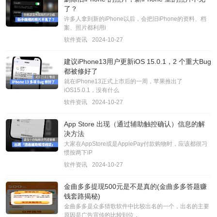
了？
许多人拿到新的iPhone以后，会把旧iPhone的资料、档
案、照片都利用i
软件资讯
2024-10-27
建议iPhone13用户更新iOS 15.0.1，2 个重大Bug
都被修好了
就在iPhone13正式上市后的一周，苹果推出了
iOS15.0.1，没有什么
软件资讯
2024-10-27
App Store 出现（通过辅助触控确认）信息的解
决方法
大家在AppStore或是ApplePay付款购物时，应该都很习
惯按两下iP
软件资讯
2024-10-27
金曲多多提现500元是不是真的(金曲多多答题赚
钱套路揭秘)
金曲多多是众多猜歌软件中比较出名的一个，出名的主要
原因是广告宣传的比较到位，