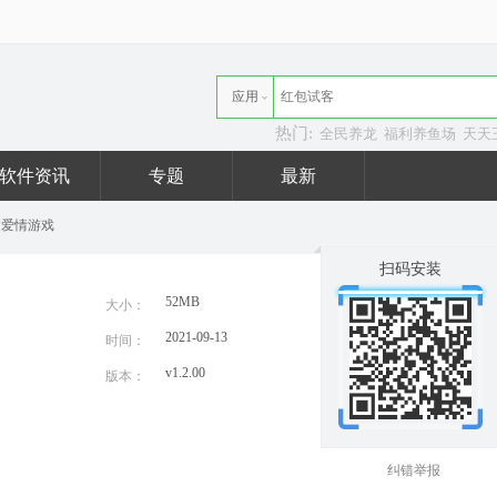
应用
热门:
全民养龙
福利养鱼场
天天
资讯
软件资讯
专题
最新
过爱情游戏
扫码安装
52MB
大小：
2021-09-13
时间：
v1.2.00
版本：
纠错举报