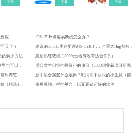
下载
下载
下载
没反应！
iOS 15 热点容易断线怎么办？
照片不见了？
建议iPhone13用户更新iOS 15.0.1，2 个重大Bu
信息的解决方法
急招熟练缝纫工8000元(看有没有适合你的)
急招钟点工4小时220元(更重要的是，在家里也可以工作)
适合女生创业的投资小的项目
的暴利养殖）
新手适合摆些什么地摊？利润高不
什么药材好种植又赚钱？成本低的暴利种植（精选4种）
像豆豆钻一样的平台，比豆豆钻还好的软件