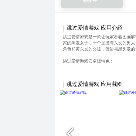
维护中
跳过爱情游戏 应用介绍
跳过爱情游戏是一款让玩家看着图画解
家的黑发女子，一个是没有头发的男人
角色和黄头发的交往，促进与黑头发的
跳过爱情游戏安卓版特色：
1.每个人都有自己的处事方法和观念
2.没有自己生命中的几乎全部时间都
3.一旦某些事情使你产生怀疑，就一
跳过爱情游戏 应用截图
跳过爱情游戏Android版跳过玩法：
1.女孩的第六感是很可怕的，它能够
2.在游戏中体验完全不同的爱情故事
3.没有重样的关卡内容，有相似的爱
比赛测验：
多级关卡给了玩家更多的拆散机会，把