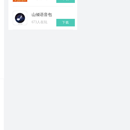
山倾语音包
673人在玩
下载