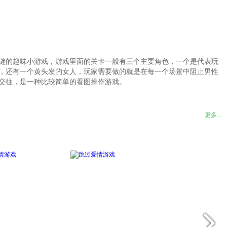
谜的趣味小游戏，游戏里面的关卡一般有三个主要角色，一个是代表玩
，还有一个黄头发的女人，玩家需要做的就是在每一个场景中阻止男性
交往，是一种比较简单的看图操作游戏。
，恋爱大脑绝对不允许这一点。
更多...
围绕着对方，这样的下场将十分惨淡。
定要认真收集证据，但不要被人渣欺骗了对方。
预见到事情的结果，所以绝不能有欺骗行为。
，并成为一名爱情侦探，动画片式的场景。
情追求，而玩家却不能让他们在一起。
握每个机会，成功完成最大的使命。