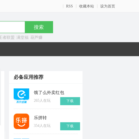
RSS
收藏本站
设为首页
王者联盟
满堂福
葫芦赚
必备应用推荐
饿了么外卖红包
265人在玩
下载
乐拼转
354人在玩
下载