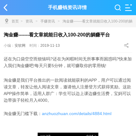
手机赚钱资讯详情
首页
>
资讯
>
手赚资讯
>
淘金赚-------看文章就能日收入100-200的躺
赚平台
淘金赚-------看文章就能日收入100-200的躺赚平台
小编：
安软网
时间：
2019-11-13
还在为口袋空空而烦恼吗?还在为闲暇时间无所事事而困惑吗?快来加
入我们淘金赚吧!每天只要5分钟，就可赚取你的零用钱!
淘金赚是我们平台推出的一款阅读就能获利的APP，用户可以通过阅
读文章，转发让他人阅读文章，邀请他人注册登方式获得奖励。这款
APP操作简单，适用人群广：学生可以边上课边赚生活费，宝妈可以
边带孩子轻松月入4000。
淘金赚无门槛下载：
anzhuozhuan.com/details/4884.html