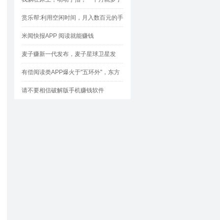
1000块
赏乐帮:利用空闲时间，月入数百元的手
机兼职神器！
米闻快报APP 阅读就能赚钱
麦子赚新一代发布，麦子星球卫星发
射，星体会定时帮大家盈利哦！
有偿阅读类APP爆火于"五环外"，东方
头条特为突显
请不要相信破解版手机赚钱软件