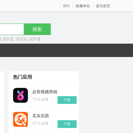
RSS
收藏本站
设为首页
王者联盟
满堂福
葫芦赚
热门应用
必剪视频剪辑
755人在用
下载
买东买西
477人在用
下载