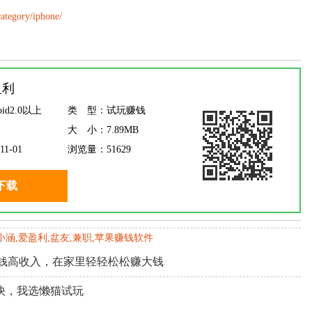
ategory/iphone/
盈利
oid2.0以上
类 型：
试玩赚钱
大 小：
7.89MB
11-01
浏览量：
51629
下载
,小涵,爱盈利,盆友,兼职,苹果赚钱软件
赚钱高收入，在家里轻轻松松赚大钱
快，我选懒猫试玩