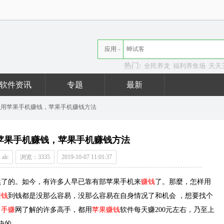
应用
热门:
全民养龙
福利养鱼场
天天
资讯
软件资讯
专题
最新
么用苹果手机赚钱，苹果手机赚钱方法
苹果手机赚钱，苹果手机赚钱方法
alc
浏览：3335
2019-10-07 11:01:37
然了的。如今，有许多人早已靠有部苹果手机来
赚钱
了。那麼，怎样用
赚钱
到钱都是没那么容易，没那么容易在自身情况了和机会 ，想要找个
。
手赚
网了解的许多高手，都用
苹果赚钱
软件每天赚200元左右，乃至上
快的。