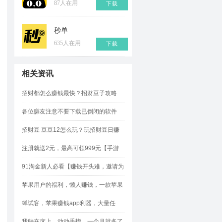
87人在用
下载
秒单
635人在用
下载
相关资讯
招财都怎么赚钱最快？招财豆子攻略
各位赚友注意不要下载已倒闭的软件
招财豆 豆豆12怎么玩？玩招财豆日赚
500元攻略
注册就送2元，最高可领999元【手游
赚】!
91淘金新人必看【赚钱开头难，邀请为
王】如何轻松邀请？
苹果用户的福利，懒人赚钱，一款苹果
试玩平台的“网赚神器”
蝉试客，苹果赚钱app利器，大量任
务，奖励佣金多多
我躺在床上，动动手指，一个月就多了