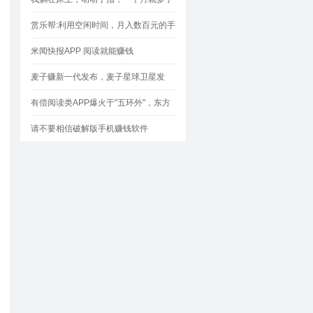
1000块
赏乐帮:利用空闲时间，月入数百元的手
机兼职神器！
米闻快报APP 阅读就能赚钱
麦子赚新一代发布，麦子星球卫星发
射，星体会定时帮大家盈利哦！
有偿阅读类APP爆火于"五环外"，东方
头条特为突显
请不要相信破解版手机赚钱软件