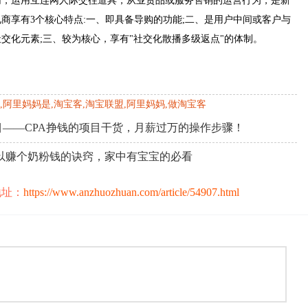
网，运用互连网人际交往道具，从业货品或服务售销的运营行为，是新
商享有3个核心特点:一、即具备导购的功能;二、是用户中间或客户与
交化元素;三、较为核心，享有"社交化散播多级返点"的体制。
,阿里妈妈是,淘宝客,淘宝联盟,阿里妈妈,做淘宝客
——CPA挣钱的项目干货，月薪过万的操作步骤！
以赚个奶粉钱的诀窍，家中有宝宝的必看
地址：
https://www.anzhuozhuan.com/article/54907.html