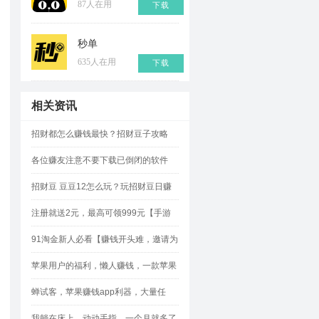
87人在用
下载
秒单
635人在用
下载
相关资讯
招财都怎么赚钱最快？招财豆子攻略
各位赚友注意不要下载已倒闭的软件
招财豆 豆豆12怎么玩？玩招财豆日赚
500元攻略
注册就送2元，最高可领999元【手游
赚】!
91淘金新人必看【赚钱开头难，邀请为
王】如何轻松邀请？
苹果用户的福利，懒人赚钱，一款苹果
试玩平台的“网赚神器”
蝉试客，苹果赚钱app利器，大量任
务，奖励佣金多多
我躺在床上，动动手指，一个月就多了