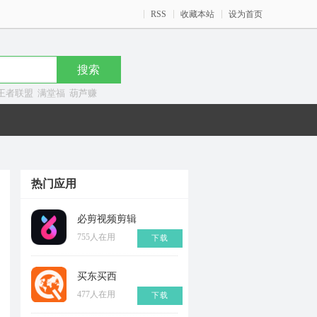
RSS
收藏本站
设为首页
王者联盟
满堂福
葫芦赚
热门应用
必剪视频剪辑
755人在用
下载
买东买西
477人在用
下载