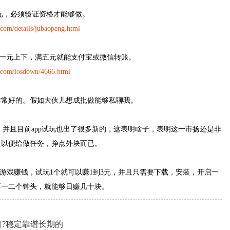
送1元，必须验证资格才能够做。
om/details/jubaopeng.html
个任务一元上下，满五元就能支付宝或微信转账。
com/iosdown/4666.html
非常好的。假如大伙儿想成批做能够私聊我。
期了，并且目前app试玩也出了很多新的，这表明啥子，表明这一市扬还是非
仅以便给做任务，挣点外块而已。
试玩游戏赚钱，试玩1个就可以赚1到3元，并且只需要下载，安装，开启一
要一二个钟头，就能够日赚几十块。
?稳定靠谱长期的