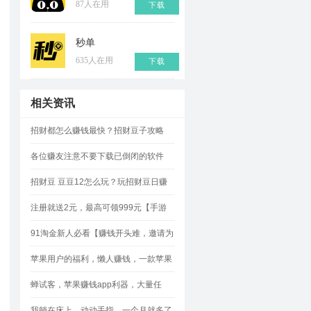
87人在用
下载
秒单
635人在用
下载
相关资讯
招财都怎么赚钱最快？招财豆子攻略
各位赚友注意不要下载已倒闭的软件
招财豆 豆豆12怎么玩？玩招财豆日赚
500元攻略
注册就送2元，最高可领999元【手游
赚】!
91淘金新人必看【赚钱开头难，邀请为
王】如何轻松邀请？
苹果用户的福利，懒人赚钱，一款苹果
试玩平台的“网赚神器”
蝉试客，苹果赚钱app利器，大量任
务，奖励佣金多多
我躺在床上，动动手指，一个月就多了