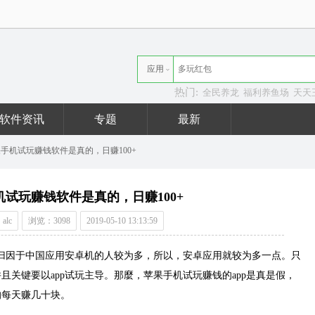
应用
热门:
全民养龙
福利养鱼场
天天
资讯
软件资讯
专题
最新
手机试玩赚钱软件是真的，日赚100+
机试玩赚钱软件是真的，日赚100+
alc
浏览：3098
2019-05-10 13:13:59
，归因于中国应用安卓机的人较为多，所以，安卓应用就较为多一点。只
且关键要以app试玩主导。那麼，苹果手机试玩赚钱的app是真是假，
的每天赚几十块。