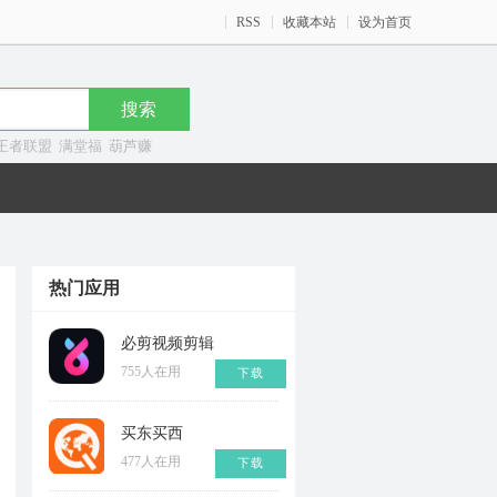
RSS
收藏本站
设为首页
王者联盟
满堂福
葫芦赚
热门应用
必剪视频剪辑
755人在用
下载
买东买西
477人在用
下载