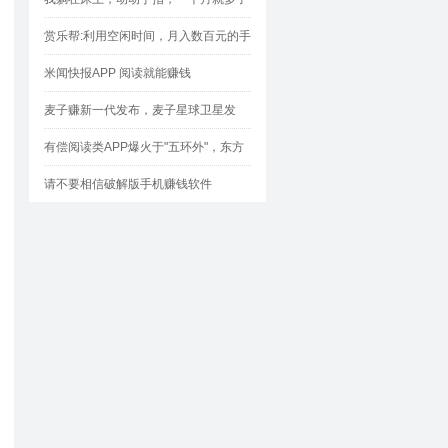
1000块
赏乐帮:利用空闲时间，月入数百元的手
机兼职神器！
米闻快报APP 阅读就能赚钱
麦子赚新一代发布，麦子星球卫星发
射，星体会定时帮大家盈利哦！
有偿阅读类APP爆火于"五环外"，东方
头条特为突显
请不要相信破解版手机赚钱软件