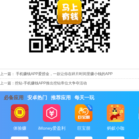
上一篇：
手机赚钱APP爱捞金，一款让你在碎片时间里赚小钱的APP
上一篇：
挖钻-手机赚钱APP推出挖钻帝位大争夺活动
必备应用
安卓热门
推荐应用
每天一玩
体验赚
iMoney爱盈利
巨宝朋
蚂蚁小咖