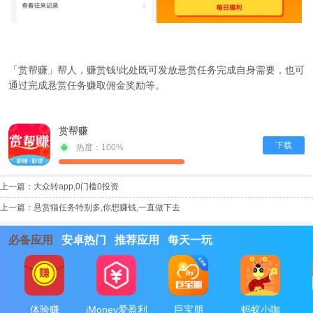
「
赏帮赚
」帮人，赚赏钱!此处既可发放悬赏任务完成自身需要，也可
通过完成悬赏任务赚取佣金奖励等。
赏帮赚
下载
热度：100%
上一篇：
大众转app,0门槛0投资
上一篇：
悬赏猫任务特别多,你想赚钱,一直做下去
必备应用
安卓热门
推荐应用
每天一玩
体验赚
iMoney爱盈利
巨宝朋
蚂蚁小咖