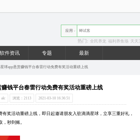
应用
热门:
全民养龙
福利养鱼场
天天
资讯
软件资讯
专题
最新
星球app悬赏赚钱平台春雷行动免费有奖活动重磅上线
悬赏赚钱平台春雷行动免费有奖活动重磅上线
alc
浏览：2113
2021-03-10 16:36:51
费有奖活动重磅上线，即日起邀请朋友入驻滴滴星球，立享三重好礼，
取，秒到账。