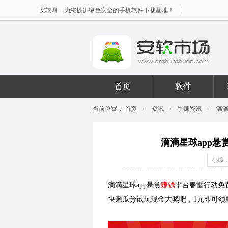
安软网
- 为您提供绿色安全的手机软件下载基地！
首页
软件
当前位置：
首页
资讯
手赚资讯
滴滴
>
>
>
滴滴星球app
小编：
滴滴星球app悬赏
赚钱
平台春雷行动免
快来瓜分试玩现金大奖吧，1元即可领