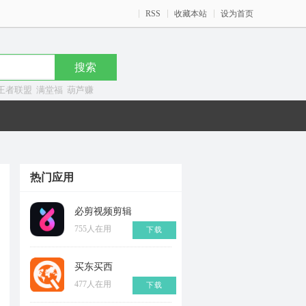
RSS
收藏本站
设为首页
王者联盟
满堂福
葫芦赚
热门应用
必剪视频剪辑
755人在用
下载
买东买西
477人在用
下载