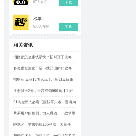
87人在用
下载
秒单
635人在用
下载
相关资讯
招财都怎么赚钱最快？招财豆子攻略
各位赚友注意不要下载已倒闭的软件
招财豆 豆豆12怎么玩？玩招财豆日赚
500元攻略
注册就送2元，最高可领999元【手游
赚】!
91淘金新人必看【赚钱开头难，邀请为
王】如何轻松邀请？
苹果用户的福利，懒人赚钱，一款苹果
试玩平台的“网赚神器”
蝉试客，苹果赚钱app利器，大量任
务，奖励佣金多多
我躺在床上，动动手指，一个月就多了