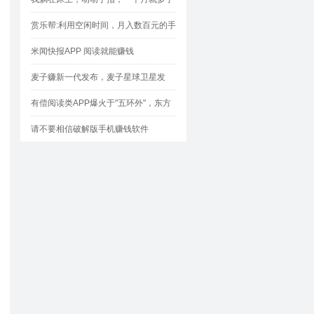
1000块
赏乐帮:利用空闲时间，月入数百元的手
机兼职神器！
米闻快报APP 阅读就能赚钱
麦子赚新一代发布，麦子星球卫星发
射，星体会定时帮大家盈利哦！
有偿阅读类APP爆火于"五环外"，东方
头条特为突显
请不要相信破解版手机赚钱软件