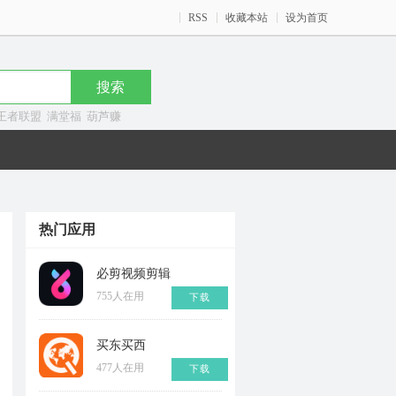
RSS
收藏本站
设为首页
王者联盟
满堂福
葫芦赚
热门应用
必剪视频剪辑
755人在用
下载
买东买西
477人在用
下载