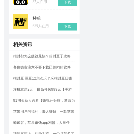
87人在用
下载
秒单
635人在用
下载
相关资讯
招财都怎么赚钱最快？招财豆子攻略
各位赚友注意不要下载已倒闭的软件
招财豆 豆豆12怎么玩？玩招财豆日赚
500元攻略
注册就送2元，最高可领999元【手游
赚】!
91淘金新人必看【赚钱开头难，邀请为
王】如何轻松邀请？
苹果用户的福利，懒人赚钱，一款苹果
试玩平台的“网赚神器”
蝉试客，苹果赚钱app利器，大量任
务，奖励佣金多多
我躺在床上，动动手指，一个月就多了