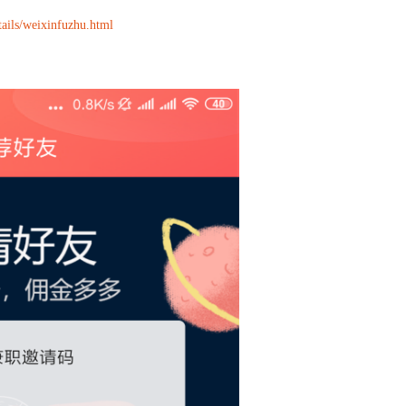
ails/weixinfuzhu.html