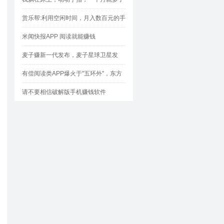
1000块
赏乐帮:利用空闲时间，月入数百元的手
机兼职神器！
米闻快报APP 阅读就能赚钱
麦子赚新一代发布，麦子星球卫星发
射，星体会定时帮大家盈利哦！
有偿阅读类APP爆火于"五环外"，东方
头条特为突显
请不要相信破解版手机赚钱软件