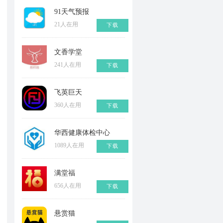
91天气预报
21人在用
下载
文香学堂
241人在用
下载
飞英巨天
360人在用
下载
华西健康体检中心
1089人在用
下载
满堂福
656人在用
下载
悬赏猫