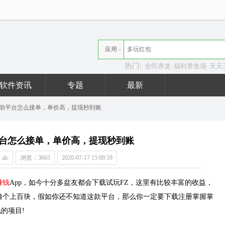
应用
热门:
全民养龙
福利养鱼场
天天
资讯
软件资讯
专题
最新
辅助平台怎么接单，单价高，提现秒到账
平台怎么接单，单价高，提现秒到账
alc
浏览：3665
2020-07-17 15:09:59
赚钱
App，如今十分多盆友都会下载试玩FZ，这里有比较丰富的收益，
撸个上百块，假如你还不知道这款平台，那么你一定要下载注册掌握掌
的项目!