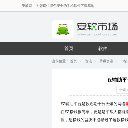
安软网
- 为您提供绿色安全的手机软件下载基地！
首页
软件
当前位置：
首页
资讯
手赚资讯
fz
>
>
>
fz辅助
小编：
FZ辅助平台是款近期十分火爆的网络
在FZ挣钱很简单，要是是平常人都能
握，想挣钱的盆友不必错过了这款挣钱