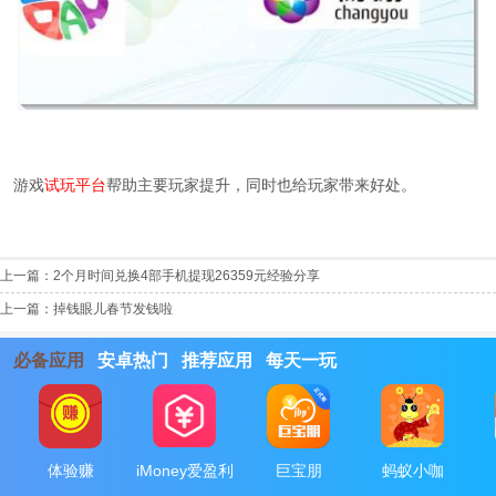
游戏
试玩平台
帮助主要玩家提升，同时也给玩家带来好处。
上一篇：
2个月时间兑换4部手机提现26359元经验分享
上一篇：
掉钱眼儿春节发钱啦
必备应用
安卓热门
推荐应用
每天一玩
体验赚
iMoney爱盈利
巨宝朋
蚂蚁小咖