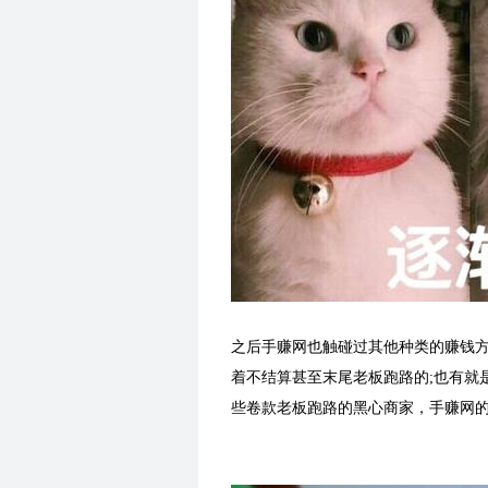
之后手赚网也触碰过其他种类的赚钱
着不结算甚至末尾老板跑路的;也有就是
些卷款老板跑路的黑心商家，手赚网