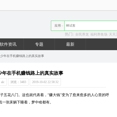
应用
热门:
全民养龙
福利养鱼场
天天
资讯
软件资讯
专题
最新
位少年在手机赚钱路上的真实故事
少年在手机赚钱路上的真实故事
alc
浏览：3483
2019-10-02 22:58:32
段子五花八门。这也就代表着，“赚大钱”变为了愈来愈多的人心里的呼
找一张床躺下睡着，梦中啥都有。