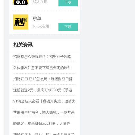
87人在用
下载
秒单
635人在用
下载
相关资讯
招财都怎么赚钱最快？招财豆子攻略
各位赚友注意不要下载已倒闭的软件
招财豆 豆豆12怎么玩？玩招财豆日赚
500元攻略
注册就送2元，最高可领999元【手游
赚】!
91淘金新人必看【赚钱开头难，邀请为
王】如何轻松邀请？
苹果用户的福利，懒人赚钱，一款苹果
试玩平台的“网赚神器”
蝉试客，苹果赚钱app利器，大量任
务，奖励佣金多多
我躺在床上，动动手指，一个月就多了