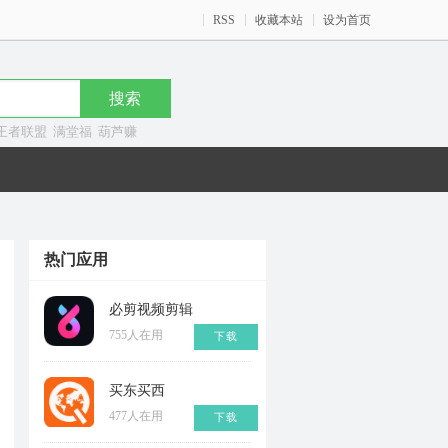
RSS
收藏本站
设为首页
王者联盟
满堂福
葫芦赚
热门应用
必剪视频剪辑
755人在用
下载
买东买西
477人在用
下载