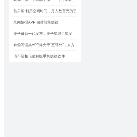
1000块
赏乐帮:利用空闲时间，月入数百元的手
机兼职神器！
米闻快报APP 阅读就能赚钱
麦子赚新一代发布，麦子星球卫星发
射，星体会定时帮大家盈利哦！
有偿阅读类APP爆火于"五环外"，东方
头条特为突显
请不要相信破解版手机赚钱软件