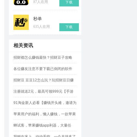
87人在用
下载
秒单
635人在用
下载
相关资讯
招财都怎么赚钱最快？招财豆子攻略
各位赚友注意不要下载已倒闭的软件
招财豆 豆豆12怎么玩？玩招财豆日赚
500元攻略
注册就送2元，最高可领999元【手游
赚】!
91淘金新人必看【赚钱开头难，邀请为
王】如何轻松邀请？
苹果用户的福利，懒人赚钱，一款苹果
试玩平台的“网赚神器”
蝉试客，苹果赚钱app利器，大量任
务，奖励佣金多多
我躺在床上，动动手指，一个月就多了