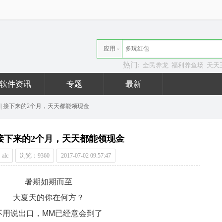
应用
热门:
全民养龙
福利养鱼场
天天
资讯
软件资讯
专题
最新
| 接下来的2个月，天天都能领现金
 接下来的2个月，天天都能领现金
alc
浏览：9360
2017-07-02 09:57:47
暑期如期而至
大夏天的你在何方？
不用说出口，MM已经意会到了