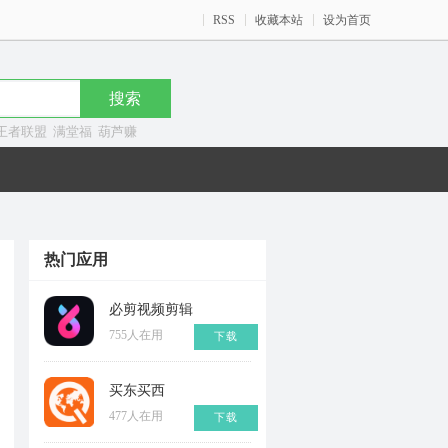
RSS
收藏本站
设为首页
王者联盟
满堂福
葫芦赚
热门应用
必剪视频剪辑
755人在用
下载
买东买西
477人在用
下载